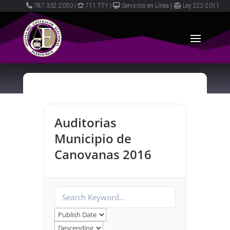
787.332.2050
|
711 TTY
|
Servicios en Línea
|
Ley 222-2011
Auditorias
Municipio de
Canovanas 2016