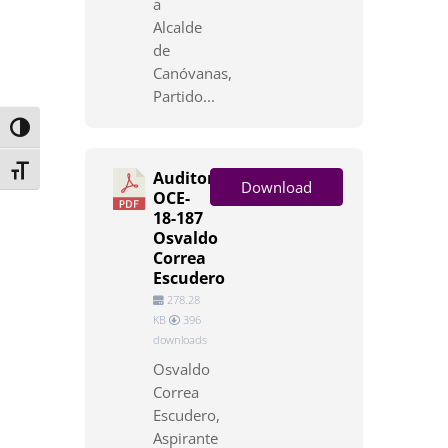
a
Alcalde
de
Canóvanas,
Partido...
Toggle High Contrast
Toggle Font size
Auditoría
Download
OCE-
18-187
Osvaldo
Correa
Escudero
278.28
KB
396
downloads
Osvaldo
Correa
Escudero,
Aspirante