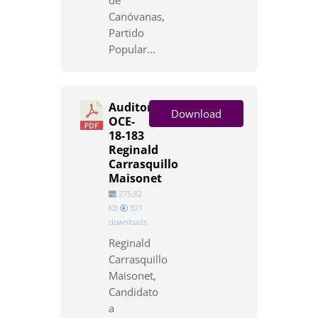
de
Canóvanas,
Partido
Popular...
Auditoría
Download
OCE-
18-183
Reginald
Carrasquillo
Maisonet
275.82
KB
321
downloads
Reginald
Carrasquillo
Maisonet,
Candidato
a