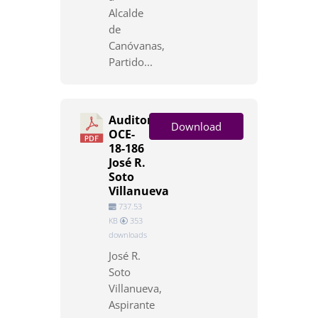
Alcalde
de
Canóvanas,
Partido...
Auditoría
Download
OCE-
18-186
José R.
Soto
Villanueva
737.53
KB
353
downloads
José R.
Soto
Villanueva,
Aspirante