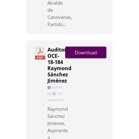
Alcalde
de
Canóvanas,
Partido...
Auditoría
Download
OCE-
18-184
Raymond
Sánchez
Jiménez
659.99
KB
533
downloads
Raymond
Sánchez
Jiménez,
Aspirante
a