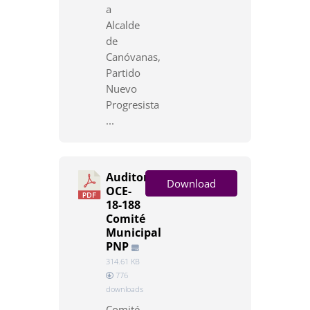
a
Alcalde
de
Canóvanas,
Partido
Nuevo
Progresista
...
Auditoría
Download
OCE-
18-188
Comité
Municipal
PNP
314.61 KB
776
downloads
Comité