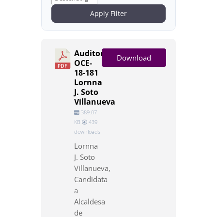
Apply Filter
Auditoría
Download
OCE-
18-181
Lornna
J. Soto
Villanueva
389.07
KB
439
downloads
Lornna
J. Soto
Villanueva,
Candidata
a
Alcaldesa
de