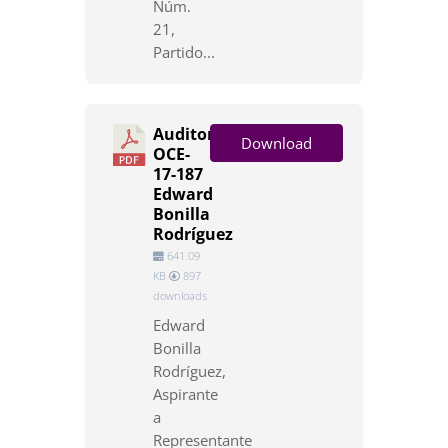
Núm.
21,
Partido...
Auditoría
Download
OCE-
17-187
Edward
Bonilla
Rodríguez
641.09
KB
897
downloads
Edward
Bonilla
Rodríguez,
Aspirante
a
Representante