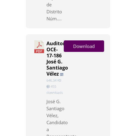
de
Distrito
Núm....
Auditoría
Download
OCE-
17-186
José G.
Santiago
Vélez
646.34 KB
455
downloads
José G.
Santiago
Vélez,
Candidato
a