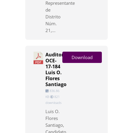
Representante
de
Distrito
Núm.
21,...
Auditoría
Download
OCE-
17-184
Luis O.
Flores
Santiago
836.86
KB
821
downloads
Luis O.
Flores
Santiago,
Candidato