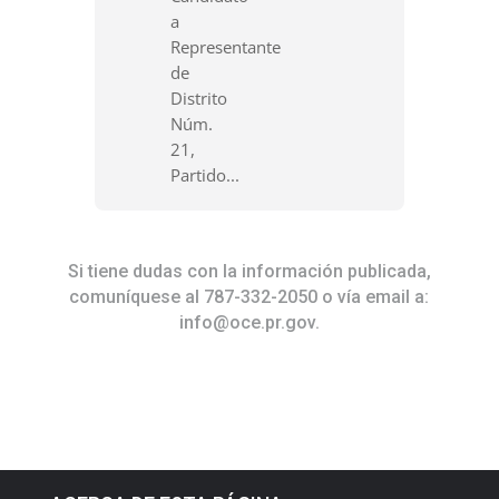
a
Representante
de
Distrito
Núm.
21,
Partido...
Si tiene dudas con la información publicada,
comuníquese al 787-332-2050 o vía email a:
info@oce.pr.gov
.