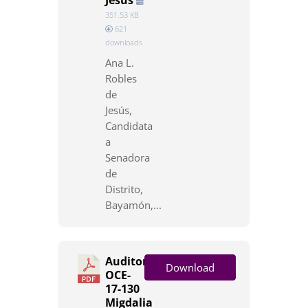
Jesús
351.53 KB
621
downloads
Ana L.
Robles
de
Jesús,
Candidata
a
Senadora
de
Distrito,
Bayamón,...
Auditoría
Download
OCE-
17-130
Migdalia