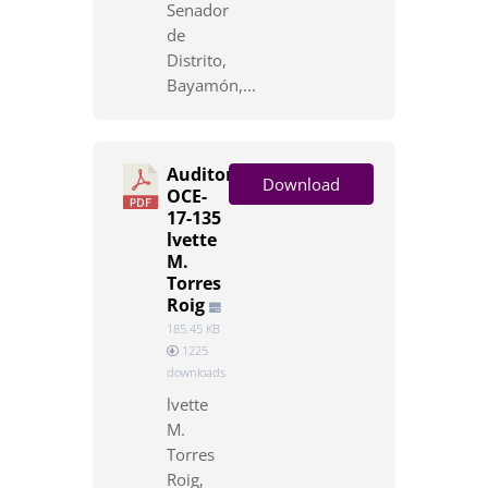
Senador
de
Distrito,
Bayamón,...
Auditoría
Download
OCE-
17-135
lvette
M.
Torres
Roig
185.45 KB
1225
downloads
lvette
M.
Torres
Roig,