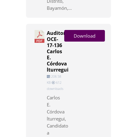
Distrito,
Bayamón,...
Auditoría
Download
OCE-
17-136
Carlos
E.
Córdova
lturregui
208.58
KB
612
downloads
Carlos
E.
Córdova
lturregui,
Candidato
a