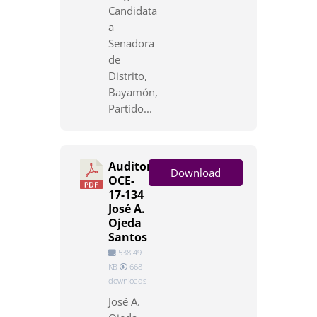
Candidata
a
Senadora
de
Distrito,
Bayamón,
Partido...
Auditoría
Download
OCE-
17-134
José A.
Ojeda
Santos
538.49
KB
668
downloads
José A.