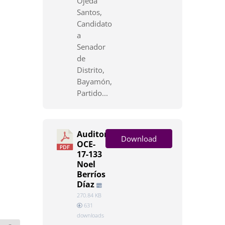
Ojeda
Santos,
Candidato
a
Senador
de
Distrito,
Bayamón,
Partido...
Auditoría
Download
OCE-
17-133
Noel
Berríos
Díaz
270.84 KB
631
downloads