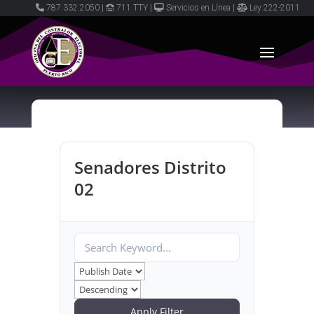
787.332.2050
|
711 TTY
|
Servicios en Línea
|
Ley 222-2011
Senadores Distrito
02
Apply Filter