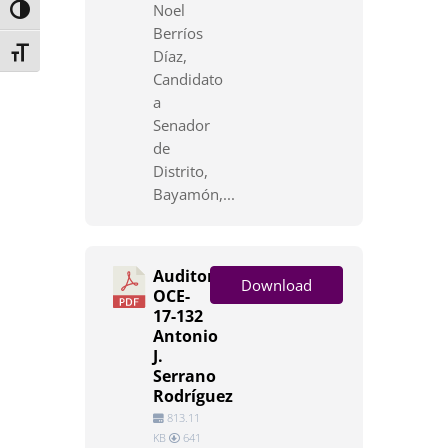
Noel
Toggle High Contrast
Berríos
Toggle Font size
Díaz,
Candidato
a
Senador
de
Distrito,
Bayamón,...
Auditoría
Download
OCE-
17-132
Antonio
J.
Serrano
Rodríguez
813.11
KB
641