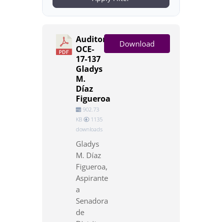
Auditoría
Download
OCE-
17-137
Gladys
M.
Díaz
Figueroa
902.73
KB
1135
downloads
Gladys
M. Díaz
Figueroa,
Aspirante
a
Senadora
de