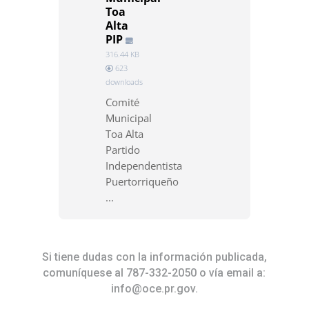
Toa
Alta
PIP
316.44 KB
623
downloads
Comité
Municipal
Toa Alta
Partido
Independentista
Puertorriqueño
...
Si tiene dudas con la información publicada,
comuníquese al 787-332-2050 o vía email a:
info@oce.pr.gov
.