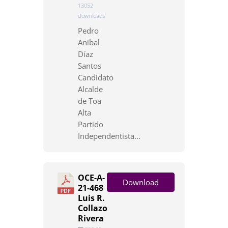
13052
downloads
Pedro
Aníbal
Díaz
Santos
Candidato
Alcalde
de Toa
Alta
Partido
Independentista...
OCE-A-
Download
21-468
Luis R.
Collazo
Rivera