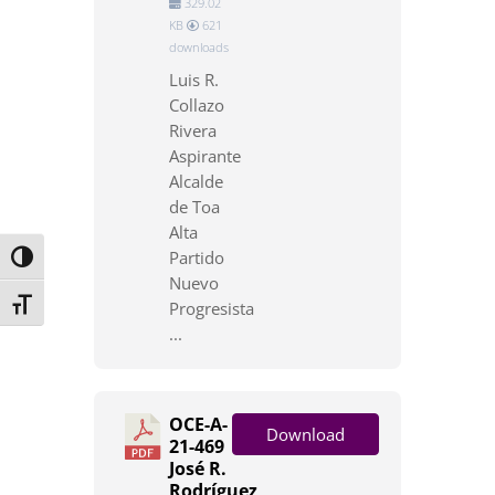
329.02
KB
621
downloads
Luis R.
Collazo
Rivera
Aspirante
Alcalde
de Toa
Alta
Partido
Toggle High Contrast
Nuevo
Toggle Font size
Progresista
...
OCE-A-
Download
21-469
José R.
Rodríguez