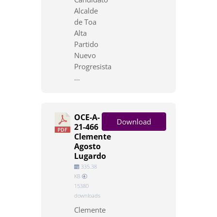
Alcalde
de Toa
Alta
Partido
Nuevo
Progresista
...
OCE-A-
Download
21-466
Clemente
Agosto
Lugardo
335.38
KB
15380
downloads
Clemente