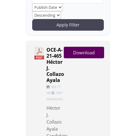
Apply Filter
OCE-A-
Download
21-465
Héctor
J.
Collazo
Ayala
563.71
KB
1897
downloads
Héctor
J.
Collazo
Ayala
Candidato