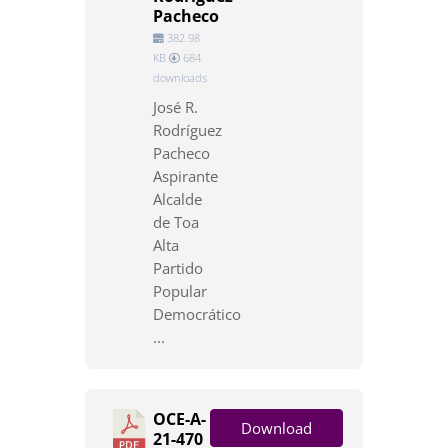
Pacheco
382.98
KB
684
downloads
José R.
Rodríguez
Pacheco
Aspirante
Alcalde
de Toa
Alta
Partido
Popular
Democrático
...
OCE-A-
Download
21-470