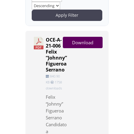
Apply Filter
OCE-A-
Download
21-006
Felix
“Johnny”
Figueroa
Serrano
840.90
KB
1758
downloads
Felix
“Johnny”
Figueroa
Serrano
Candidato
a