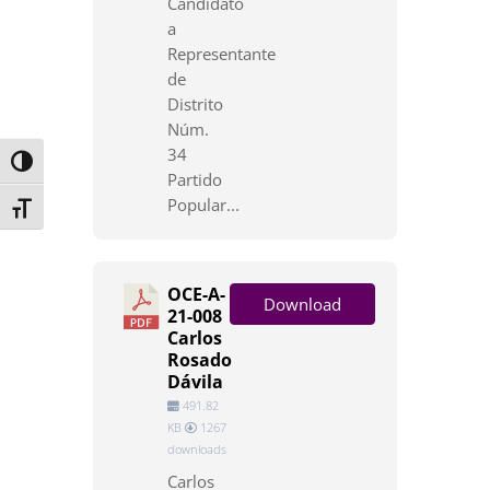
Candidato
a
Representante
de
Distrito
Núm.
34
Toggle High Contrast
Partido
Popular...
Toggle Font size
OCE-A-
Download
21-008
Carlos
Rosado
Dávila
491.82
KB
1267
downloads
Carlos