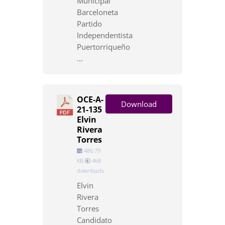
Municipal
Barceloneta
Partido
Independentista
Puertorriqueño
...
OCE-A-
Download
21-135
Elvin
Rivera
Torres
486.79
KB
468
downloads
Elvin
Rivera
Torres
Candidato