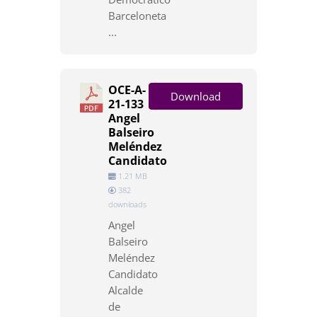
Barceloneta
...
OCE-A-
Download
21-133
Angel
Balseiro
Meléndez
Candidato
1.21 MB
382
downloads
Angel
Balseiro
Meléndez
Candidato
Alcalde
de