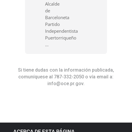
Alcalde
de
Barceloneta
Partido
Independentista
Puertorriqueño
...
Si tiene dudas con la información publicada,
comuníquese al 787-332-2050 o vía email a:
info@oce.pr.gov
.
ACERCA DE ESTA PÁGINA