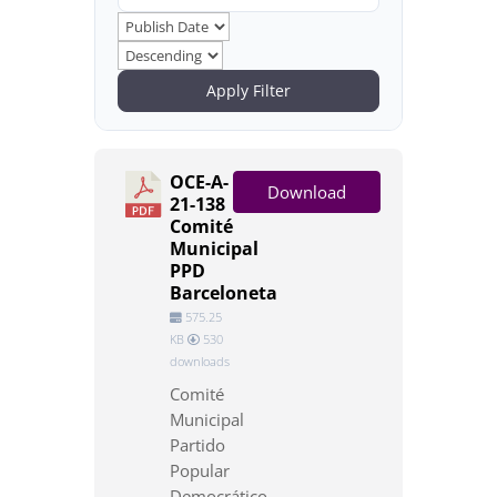
Apply Filter
OCE-A-
Download
21-138
Comité
Municipal
PPD
Barceloneta
575.25
KB
530
downloads
Comité
Municipal
Partido
Popular
Democrático