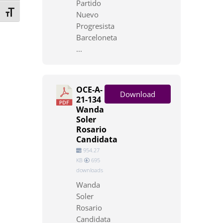
Partido
Toggle Font size
Nuevo
Progresista
Barceloneta
...
OCE-A-
Download
21-134
Wanda
Soler
Rosario
Candidata
954.27
KB
695
downloads
Wanda
Soler
Rosario
Candidata