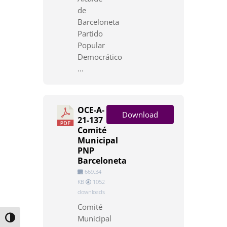
de
Barceloneta
Partido
Popular
Democrático
...
OCE-A-
Download
21-137
Comité
Municipal
PNP
Barceloneta
669.34
KB
1052
downloads
Comité
Municipal
Toggle High Contrast