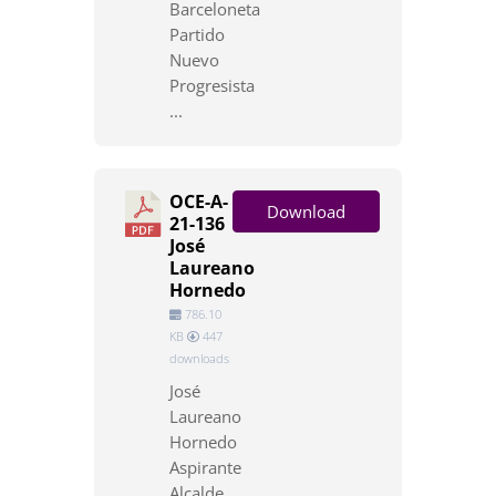
Barceloneta
Partido
Nuevo
Progresista
...
OCE-A-
Download
21-136
José
Laureano
Hornedo
786.10
KB
447
downloads
José
Laureano
Hornedo
Aspirante
Alcalde