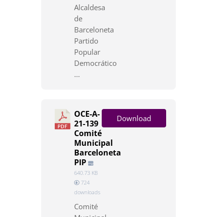
Alcaldesa
de
Barceloneta
Partido
Popular
Democrático
...
OCE-A-
Download
21-139
Comité
Municipal
Barceloneta
PIP
640.73 KB
724
downloads
Comité