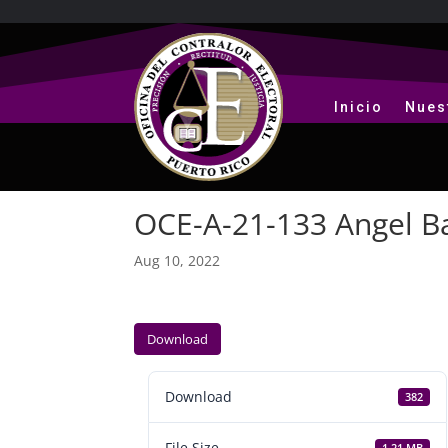
Inicio
Nues
OCE-A-21-133 Angel B
Aug 10, 2022
Download
Download
382
File Size