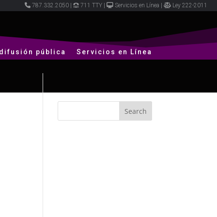
787.332.2050
|
711 TTY
|
Servicios en Línea
|
Ley 222-2011
difusión pública
Servicios en Línea