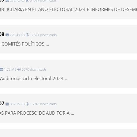
288.72 KB
31681 downloads
BLICITARIA EN EL AÑO ELECTORAL 2024 E INFORMES DE DESEMP
08
229.49 KB
12341 downloads
COMITÉS POLÍTICOS ...
1.72 MB
3670 downloads
Auditorias ciclo electoral 2024 ...
07
887.15 KB
16918 downloads
PARA PROCESO DE AUDITORIA ...