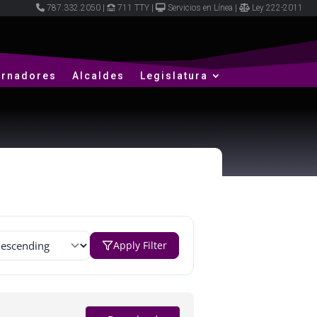
787.332.2050
|
711 TTY
|
Servicios en Línea
|
Ley 222-2011
rnadores
Alcaldes
Legislatura
Apply Filter