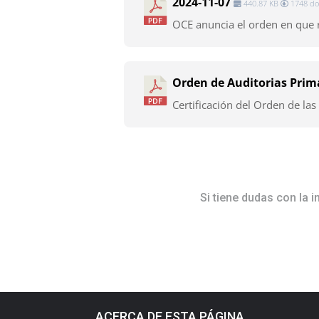
2024-11-07
440.87 KB
1748 do
OCE anuncia el orden en que re
Orden de Auditorias Prim
Certificación del Orden de las 
Si tiene dudas con la 
ACERCA DE ESTA PÁGINA