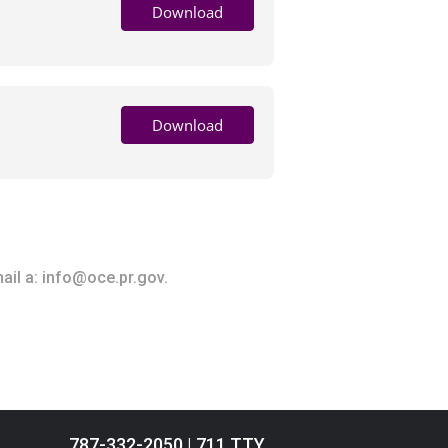
Download
Download
ail a:
info@oce.pr.gov
.
787-332-2050 | 711 TTY