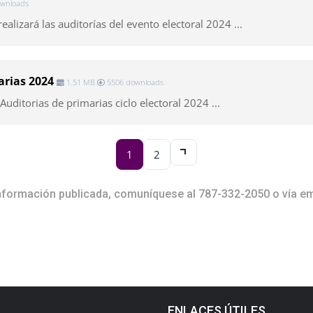
wnloads
alizará las auditorías del evento electoral 2024 ...
arias 2024
1.51 MB
5506 downloads
Auditorias de primarias ciclo electoral 2024 ...
1
2
información publicada, comuníquese al 787-332-2050 o vía em
ENLACES ÚTILES