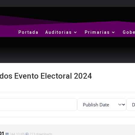
Portada
Auditorias
Primarias
Gobe
os Evento Electoral 2024
01
244.10 KB
213 downloads