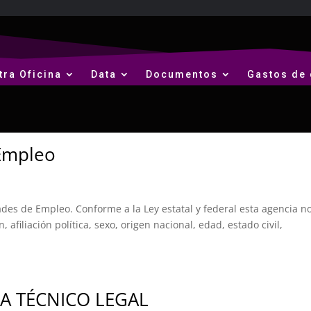
tra Oficina
Data
Documentos
Gastos de 
 Empleo
es de Empleo. Conforme a la Ley estatal y federal esta agencia n
, afiliación política, sexo, origen nacional, edad, estado civil,
A TÉCNICO LEGAL