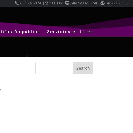
787.332.2050
|
711 TTY
|
Servicios en Línea
|
Ley 222-2011
difusión pública
Servicios en Línea
o