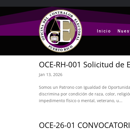
Inicio
Nues
OCE-RH-001 Solicitud de
Jan 13, 2026
Somos un Patrono con Igualdad de Oportunidad
discrimina por condición de raza, color, religión
impedimento físico o mental, veterano, u...
OCE-26-01 CONVOCATORI