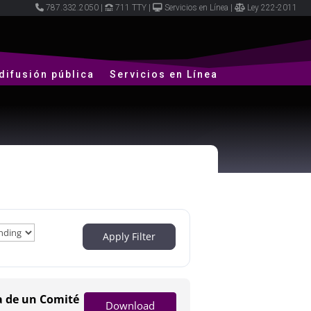
787.332.2050
|
711 TTY
|
Servicios en Línea
|
Ley 222-2011
difusión pública
Servicios en Línea
Apply Filter
ia de un Comité
Download