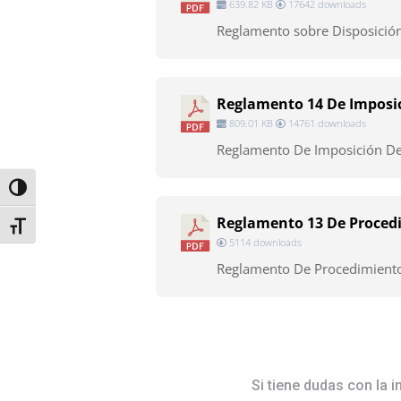
639.82 KB
17642 downloads
Reglamento sobre Disposición 
Reglamento 14 De Imposic
809.01 KB
14761 downloads
Reglamento De Imposición De M
Toggle High Contrast
Reglamento 13 De Procedim
Toggle Font size
5114 downloads
Reglamento De Procedimientos 
Si tiene dudas con la 