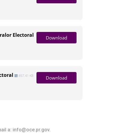
alor Electoral
Download
ctoral
857.41 KB
Download
ail a:
info@oce.pr.gov
.