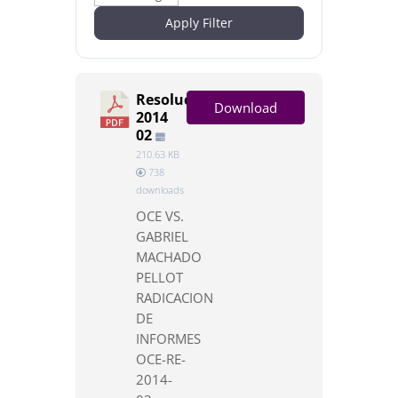
Apply Filter
Resolución
Download
2014
02
210.63 KB
738
downloads
OCE VS.
GABRIEL
MACHADO
PELLOT
RADICACION
DE
INFORMES
OCE-RE-
2014-