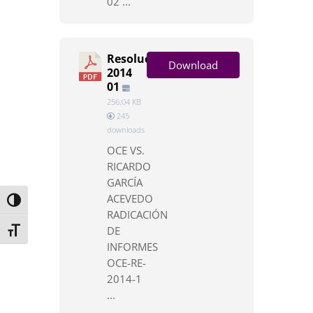
02 ...
Resolución
Download
2014
01
256.04 KB
245
downloads
OCE VS.
RICARDO
GARCÍA
ACEVEDO
Toggle High Contrast
RADICACIÓN
DE
Toggle Font size
INFORMES
OCE-RE-
2014-1
...