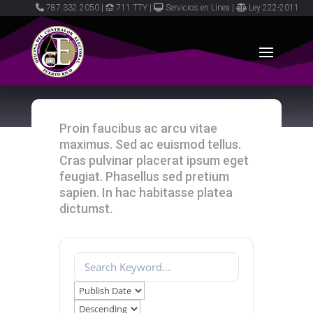
787.332.2050
|
711 TTY
|
Servicios en Línea
|
Ley 222-2011
Proin faucibus ac arcu vitae
maximus. Sed ac euismod tellus.
Cras pulvinar placerat ipsum eget
feugiat. Phasellus sed pretium
sapien. In hac habitasse platea
dictumst.