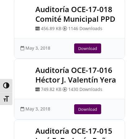
Auditoría OCE-17-018
Comité Municipal PPD
456.89 KB
1146 Downloads
May 3, 2018
Download
Auditoría OCE-17-016
Héctor J. Valentín Yera
Toggle High Contrast
749.82 KB
1430 Downloads
Toggle Font size
May 3, 2018
Download
Auditoría OCE-17-015