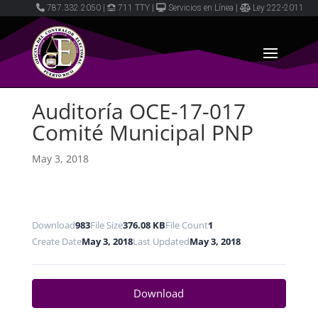
787.332.2050
|
711 TTY
|
Servicios en Línea
|
Ley 222-2011
Auditoría OCE-17-017
Comité Municipal PNP
May 3, 2018
Download
983
File Size
376.08 KB
File Count
1
Create Date
May 3, 2018
Last Updated
May 3, 2018
Download