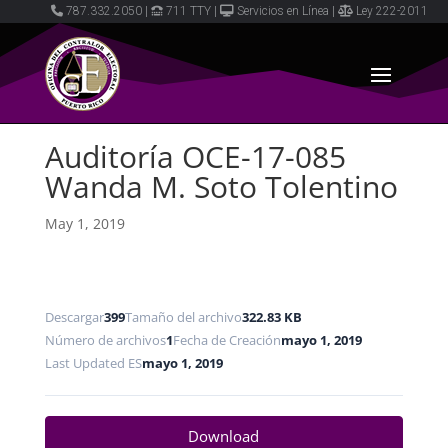
787.332.2050
|
711 TTY
|
Servicios en Línea
|
Ley 222-2011
Auditoría OCE-17-085
Wanda M. Soto Tolentino
May 1, 2019
Descargar
399
Tamaño del archivo
322.83 KB
Número de archivos
1
Fecha de Creación
mayo 1, 2019
Last Updated ES
mayo 1, 2019
Download