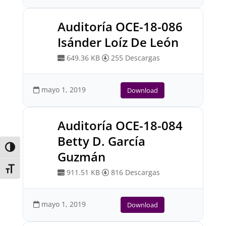
Auditoría OCE-18-086
Isánder Loíz De León
649.36 KB
255 Descargas
mayo 1, 2019
Download
Auditoría OCE-18-084
Betty D. García
Toggle High Contrast
Guzmán
Toggle Font size
911.51 KB
816 Descargas
mayo 1, 2019
Download