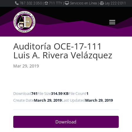
787.332.2050
|
711 TTY
|
Servicios en Línea
|
Ley 222-2011
Auditoría OCE-17-111
Luis A. Rivera Velázquez
Mar 29, 2019
Download
741
File Size
314.59 KB
File Count
1
Create Date
March 29, 2019
Last Updated
March 29, 2019
Download