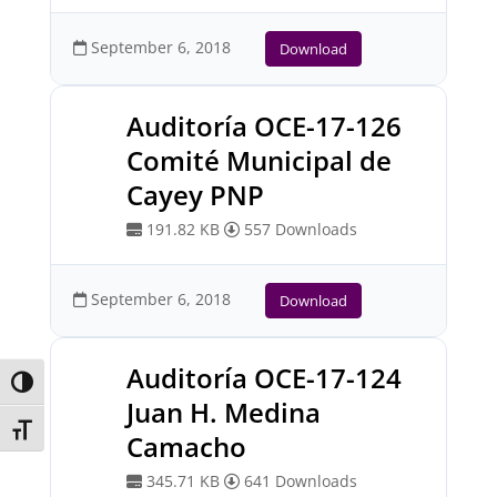
September 6, 2018
Download
Auditoría OCE-17-126
Comité Municipal de
Cayey PNP
191.82 KB
557 Downloads
September 6, 2018
Download
Auditoría OCE-17-124
Toggle High Contrast
Juan H. Medina
Toggle Font size
Camacho
345.71 KB
641 Downloads