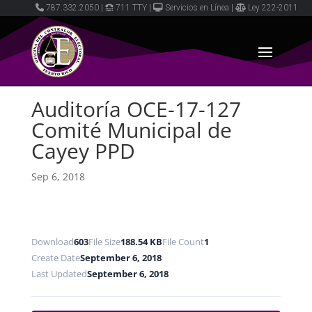
787.332.2050
|
711 TTY
|
Servicios en Línea
|
Ley 222-2011
Auditoría OCE-17-127
Comité Municipal de
Cayey PPD
Sep 6, 2018
Download
603
File Size
188.54 KB
File Count
1
Create Date
September 6, 2018
Last Updated
September 6, 2018