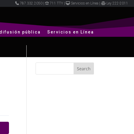
787.332.2050
|
711 TTY
|
Servicios en Línea
|
Ley 222-2011
difusión pública
Servicios en Línea