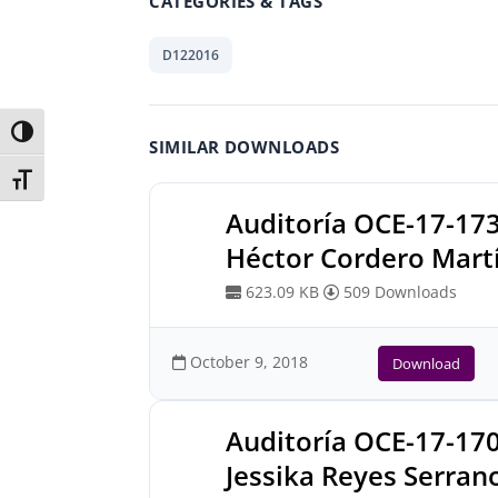
CATEGORIES & TAGS
D122016
Toggle High Contrast
SIMILAR DOWNLOADS
Toggle Font size
Auditoría OCE-17-17
Héctor Cordero Mart
623.09 KB
509 Downloads
October 9, 2018
Download
Auditoría OCE-17-17
Jessika Reyes Serran