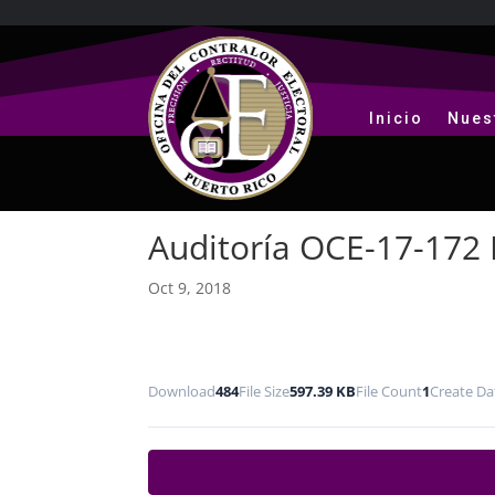
Inicio
Nues
Auditoría OCE-17-172
Oct 9, 2018
Download
484
File Size
597.39 KB
File Count
1
Create Da