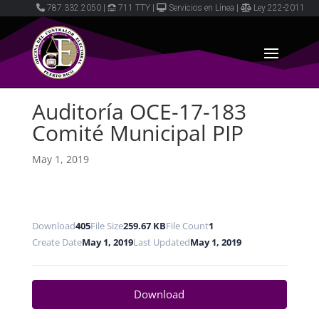
787.332.2050
|
711 TTY
|
Servicios en Línea
|
Ley 222-2011
Auditoría OCE-17-183
Comité Municipal PIP
May 1, 2019
Download
405
File Size
259.67 KB
File Count
1
Create Date
May 1, 2019
Last Updated
May 1, 2019
Download