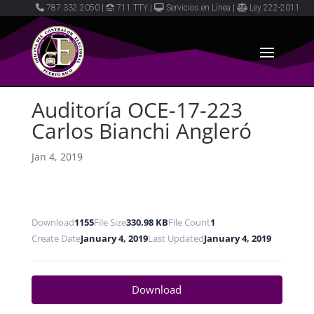
787.332.2050
|
711 TTY
|
Servicios en Línea
|
Ley 222-2011
Auditoría OCE-17-223
Carlos Bianchi Angleró
Jan 4, 2019
Download
1155
File Size
330.98 KB
File Count
1
Create Date
January 4, 2019
Last Updated
January 4, 2019
Download