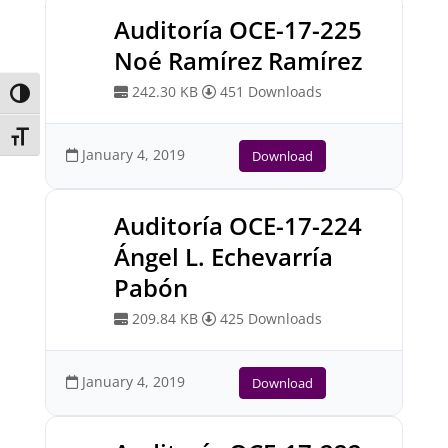
Auditoría OCE-17-225
Noé Ramírez Ramírez
242.30 KB
451 Downloads
Toggle High Contrast
Toggle Font size
January 4, 2019
Download
Auditoría OCE-17-224
Ángel L. Echevarría
Pabón
209.84 KB
425 Downloads
January 4, 2019
Download