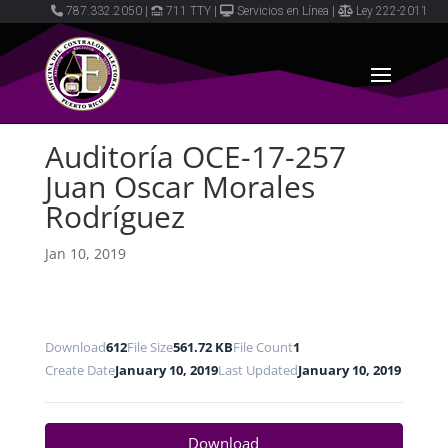
787.332.2050
|
711 TTY
|
Servicios en Línea
|
Ley 222-2011
Auditoría OCE-17-257
Juan Oscar Morales
Rodríguez
Jan 10, 2019
Download
612
File Size
561.72 KB
File Count
1
Create Date
January 10, 2019
Last Updated
January 10, 2019
Download