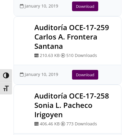
January 10, 2019
Download
Auditoría OCE-17-259
Carlos A. Frontera
Santana
210.63 KB
510 Downloads
January 10, 2019
Download
Toggle High Contrast
Toggle Font size
Auditoría OCE-17-258
Sonia L. Pacheco
Irigoyen
406.46 KB
773 Downloads