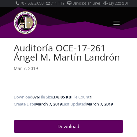
787.332.2050
|
711 TTY
|
Servicios en Línea
|
Ley 222-2011
Auditoría OCE-17-261
Ángel M. Martín Landrón
Mar 7, 2019
Download
876
File Size
378.05 KB
File Count
1
Create Date
March 7, 2019
Last Updated
March 7, 2019
Download