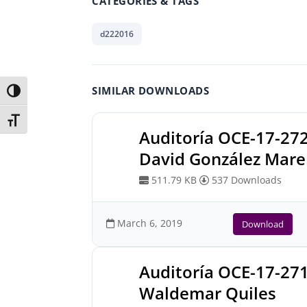
CATEGORIES & TAGS
d222016
SIMILAR DOWNLOADS
Toggle High Contrast
Toggle Font size
Auditoría OCE-17-27
David González Mar
511.79 KB
537 Downloads
March 6, 2019
Download
Auditoría OCE-17-27
Waldemar Quiles