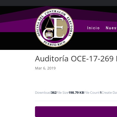
Inicio
Nues
Auditoría OCE-17-269 
Mar 6, 2019
Download
362
File Size
198.79 KB
File Count
1
Create Da