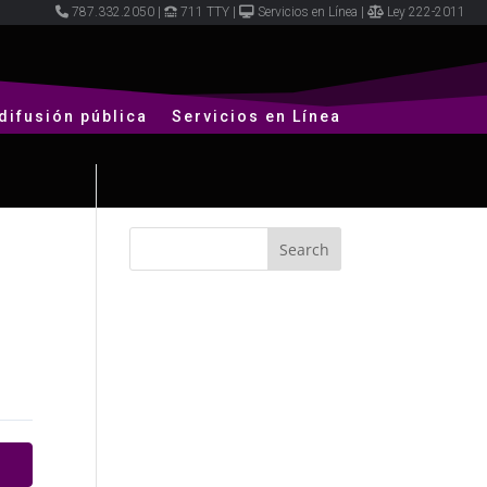
787.332.2050
|
711 TTY
|
Servicios en Línea
|
Ley 222-2011
difusión pública
Servicios en Línea