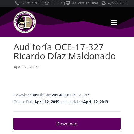
787.332.2050
|
711 TTY
|
Servicios en Línea
|
Ley 222-2011
Auditoría OCE-17-327
Ricardo Díaz Maldonado
Apr 12, 2019
Download
301
File Size
201.40 KB
File Count
1
Create Date
April 12, 2019
Last Updated
April 12, 2019
Download