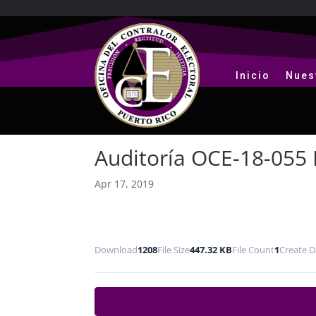
Inicio
Nues
Auditoría OCE-18-055 
Apr 17, 2019
Download
1208
File Size
447.32 KB
File Count
1
Create D