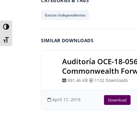
CATEGORIES & TAGS
Gastos Independientes
Toggle High Contrast
SIMILAR DOWNLOADS
Toggle Font size
Auditoría OCE-18-05
Commonwealth For
491.46 KB
1132 Downloads
April 17, 2019
Download