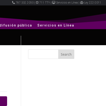
787.332.2050
|
711 TTY
|
Servicios en Línea
|
Ley 222-2011
difusión pública
Servicios en Línea