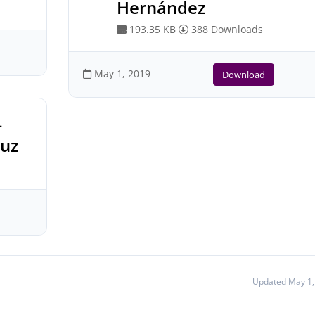
Hernández
193.35 KB
388 Downloads
May 1, 2019
Download
4
ruz
Updated May 1,