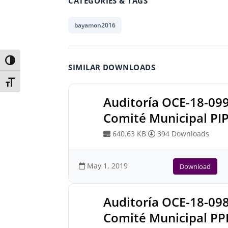
CATEGORIES & TAGS
bayamon2016
Toggle High Contrast
SIMILAR DOWNLOADS
Toggle Font size
Auditoría OCE-18-09
Comité Municipal PI
640.63 KB
394 Downloads
May 1, 2019
Download
Auditoría OCE-18-09
Comité Municipal P