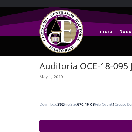
Inicio
Nues
Auditoría OCE-18-095 
May 1, 2019
Download
362
File Size
670.46 KB
File Count
1
Create Da