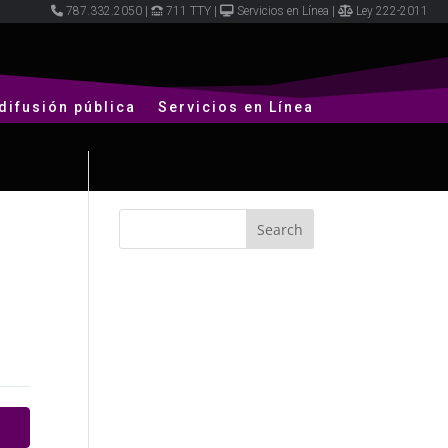
787.332.2050
|
711 TTY
|
Servicios en Línea
|
Ley 222-2011
difusión pública
Servicios en Línea