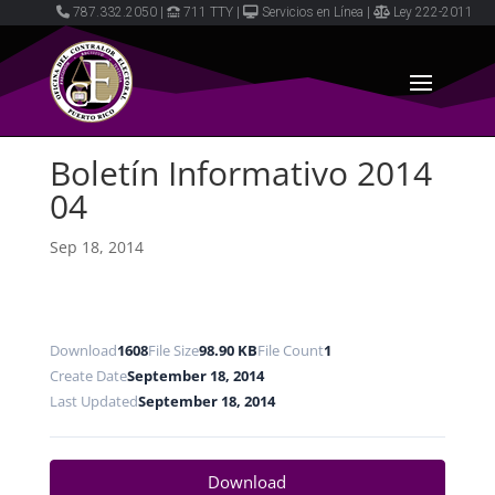
787.332.2050
|
711 TTY
|
Servicios en Línea
|
Ley 222-2011
Boletín Informativo 2014
04
Sep 18, 2014
Download
1608
File Size
98.90 KB
File Count
1
Create Date
September 18, 2014
Last Updated
September 18, 2014
Download