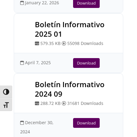
January 22, 2026
Download
Boletín Informativo
2025 01
579.35 KB
55098 Downloads
April 7, 2025
Download
Boletín Informativo
2024 09
Toggle High Contrast
288.72 KB
31681 Downloads
Toggle Font size
December 30,
Download
2024