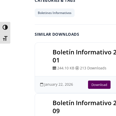
CATEGORIES & TAGS
Boletines Informativos
Toggle High Contrast
SIMILAR DOWNLOADS
Toggle Font size
Boletín Informativo 
01
244.10 KB
213 Downloads
January 22, 2026
Download
Boletín Informativo 
09