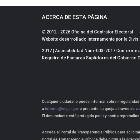
ACERCA DE ESTA PÁGINA
© 2012 - 2026 Oficina del Contralor Electoral
Website desarrollado internamente por la Divi
2017 | Accesibilidad Núm-003-2017 Conforme a 
Registro de Facturas Suplidores del Gobierno C
Cualquier ciudadano puede informar sobre irregularidade
a
informa@oig.pr.gov
o presente su queja a traves de
ww
El denunciante está protegido por ley contra represalias
Acceda al Portal de Transparencia Pública para solicita
Portal de Transparencia Pública debe dirigir a la direcci