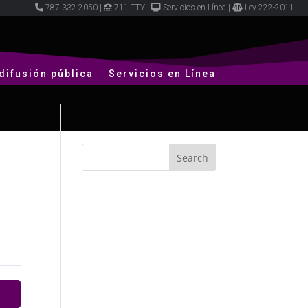
787.332.2050
|
711 TTY
|
Servicios en Línea
|
Ley 222-2011
difusión pública
Servicios en Línea