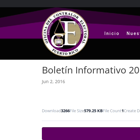
Inicio
Nues
Boletín Informativo 2
Jun 2, 2016
Download
3266
File Size
579.25 KB
File Count
1
Create D