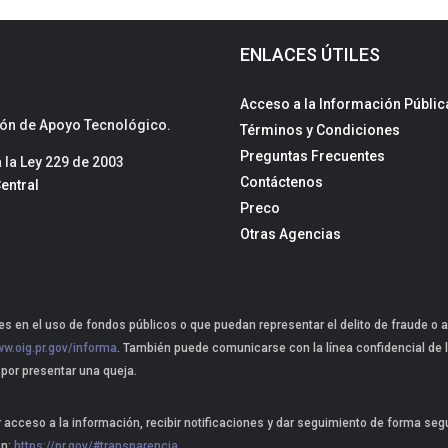
ENLACES ÚTILES
Acceso a la Información Públic
sión de Apoyo Tecnológico.
Términos y Condiciones
Preguntas Frecuentes
la Ley 229 de 2003
Contáctenos
entral
Preco
Otras Agencias
s en el uso de fondos públicos o que puedan representar el delito de fraude o a
w.oig.pr.gov/informa
. También puede comunicarse con la línea confidencial de l
 por presentar una queja.
r acceso a la información, recibir notificaciones y dar seguimiento de forma se
ón:
https://pr.gov/#transparencia