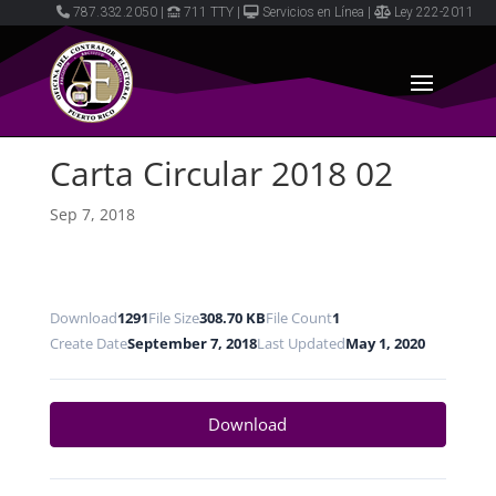
787.332.2050
|
711 TTY
|
Servicios en Línea
|
Ley 222-2011
Carta Circular 2018 02
Sep 7, 2018
Download
1291
File Size
308.70 KB
File Count
1
Create Date
September 7, 2018
Last Updated
May 1, 2020
Download