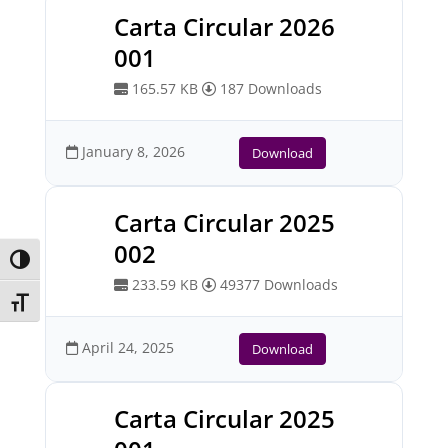
Carta Circular 2026
001
165.57 KB
187 Downloads
January 8, 2026
Download
Carta Circular 2025
002
Toggle High Contrast
233.59 KB
49377 Downloads
Toggle Font size
April 24, 2025
Download
Carta Circular 2025