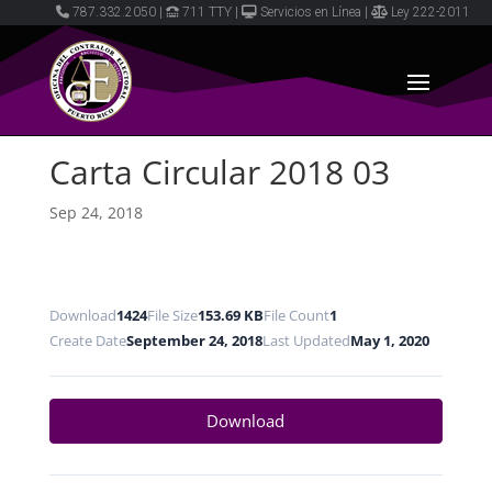
787.332.2050
|
711 TTY
|
Servicios en Línea
|
Ley 222-2011
Carta Circular 2018 03
Sep 24, 2018
Download
1424
File Size
153.69 KB
File Count
1
Create Date
September 24, 2018
Last Updated
May 1, 2020
Download