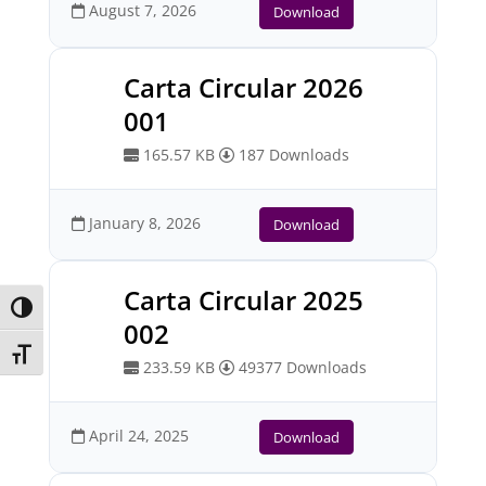
August 7, 2026
Download
Carta Circular 2026
001
165.57 KB
187 Downloads
January 8, 2026
Download
Carta Circular 2025
Toggle High Contrast
002
Toggle Font size
233.59 KB
49377 Downloads
April 24, 2025
Download