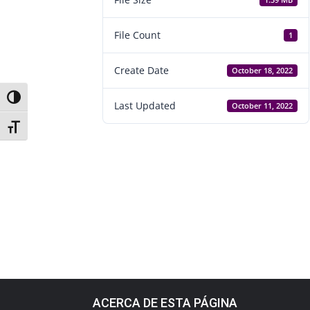
1.39 MB
File Count
1
Create Date
October 18, 2022
Toggle High Contrast
Last Updated
October 11, 2022
Toggle Font size
ACERCA DE ESTA PÁGINA