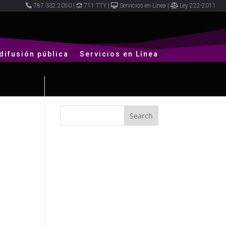
787.332.2050
|
711 TTY
|
Servicios en Línea
|
Ley 222-2011
difusión pública
Servicios en Línea
o