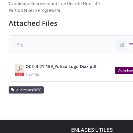
Candidato Representante de Distrito Núm. 40
Partido Nuevo Progresista
Attached Files
1 file
OCE-B-21-159_Yohao Lugo Díaz.pdf
Downloa
1.39 MB
auditorias2020
ENLACES ÚTILES