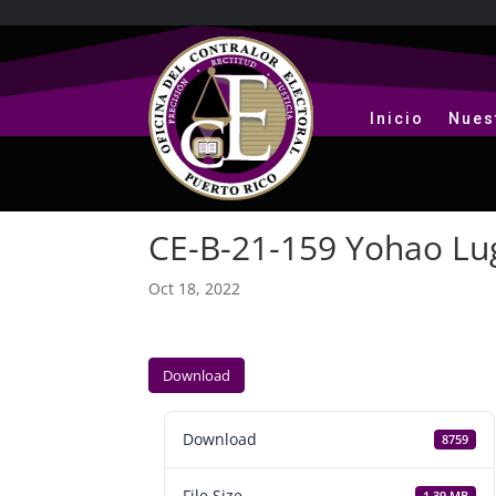
Inicio
Nues
CE-B-21-159 Yohao Lu
Oct 18, 2022
Download
Download
8759
File Size