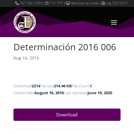
787.332.2050
|
711 TTY
|
Servicios en Línea
|
Ley 222-2011
Determinación 2016 006
Aug 16, 2016
Download
2214
File Size
214.46 KB
File Count
1
Create Date
August 16, 2016
Last Updated
June 10, 2020
Download