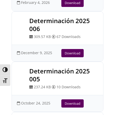
February 4, 2026
Download
Determinación 2025
006
309.57 KB
67 Downloads
December 9, 2025
Download
Determinación 2025
Toggle High Contrast
005
Toggle Font size
237.24 KB
10 Downloads
October 24, 2025
Download