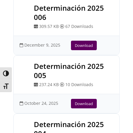
Determinación 2025
006
309.57 KB
67 Downloads
December 9, 2025
Download
Determinación 2025
005
Toggle High Contrast
237.24 KB
10 Downloads
Toggle Font size
October 24, 2025
Download
Determinación 2025