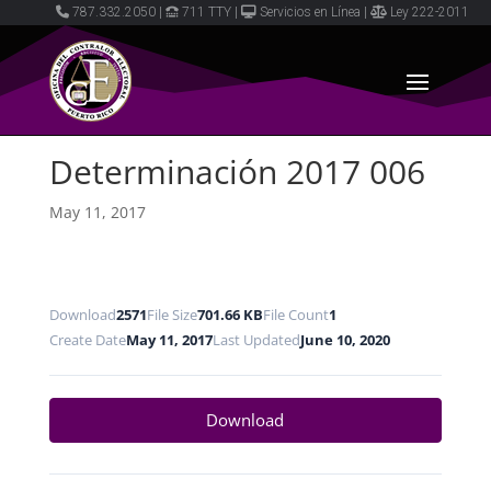
787.332.2050
|
711 TTY
|
Servicios en Línea
|
Ley 222-2011
Determinación 2017 006
May 11, 2017
Download
2571
File Size
701.66 KB
File Count
1
Create Date
May 11, 2017
Last Updated
June 10, 2020
Download