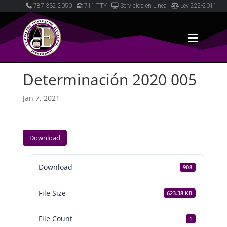
787.332.2050
|
711 TTY
|
Servicios en Línea
|
Ley 222-2011
Determinación 2020 005
Jan 7, 2021
Download
Download
908
File Size
623.38 KB
File Count
1