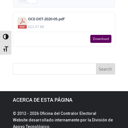
OCE-DET-2020-05.pdf
623.37 KB
Toggle High Contrast
Download
Toggle Font size
ACERCA DE ESTA PÁGINA
© 2012 - 2026 Oficina del Contralor Electoral
Website desarrollado internamente por la División de
Apoyo Tecnológico.