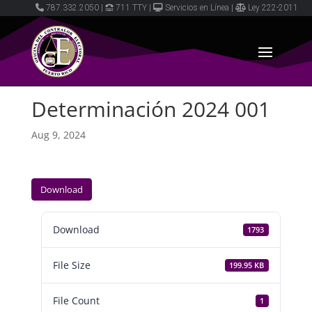
787.332.2050
|
711 TTY
|
Servicios en Línea
|
Ley 222-2011
Determinación 2024 001
Aug 9, 2024
Download
Download
1793
File Size
199.95 KB
File Count
1