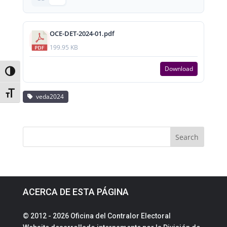
OCE-DET-2024-01.pdf
199.95 KB
Download
Toggle High Contrast
Toggle Font size
veda2024
ACERCA DE ESTA PÁGINA
© 2012 - 2026 Oficina del Contralor Electoral