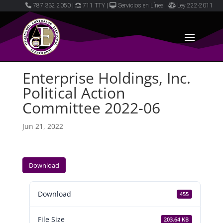
787.332.2050
|
711 TTY
|
Servicios en Línea
|
Ley 222-2011
Enterprise Holdings, Inc.
Political Action
Committee 2022-06
Jun 21, 2022
Download
Download
455
File Size
203.64 KB