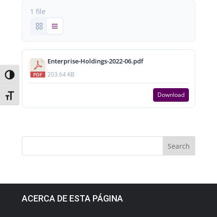
1 file
Enterprise-Holdings-2022-06.pdf
203.64 KB
Toggle High Contrast
Download
Toggle Font size
ACERCA DE ESTA PÁGINA