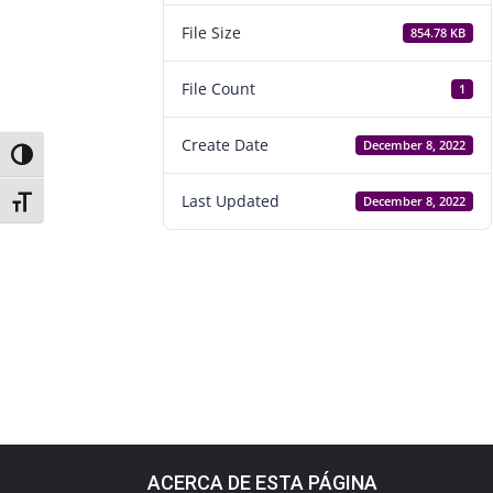
File Size
854.78 KB
File Count
1
Create Date
December 8, 2022
Toggle High Contrast
Last Updated
December 8, 2022
Toggle Font size
ACERCA DE ESTA PÁGINA