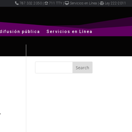
787.332.2050
|
711 TTY
|
Servicios en Línea
|
Ley 222-2011
difusión pública
Servicios en Línea
.