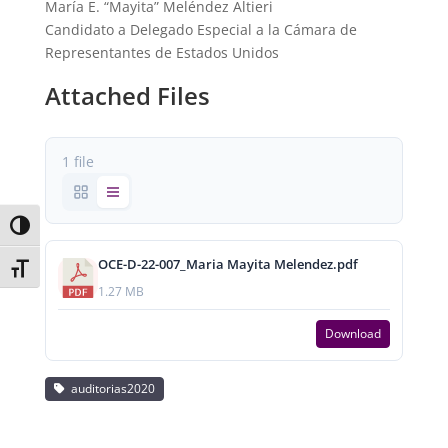
María E. “Mayita” Meléndez Altieri
Candidato a Delegado Especial a la Cámara de
Representantes de Estados Unidos
Attached Files
1 file
Toggle High Contrast
OCE-D-22-007_Maria Mayita Melendez.pdf
Toggle Font size
1.27 MB
Download
auditorias2020