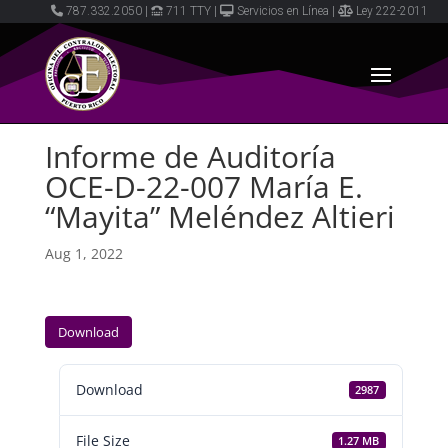
787.332.2050
|
711 TTY
|
Servicios en Línea
|
Ley 222-2011
Informe de Auditoría
OCE-D-22-007 María E.
“Mayita” Meléndez Altieri
Aug 1, 2022
Download
Download
2987
File Size
1.27 MB