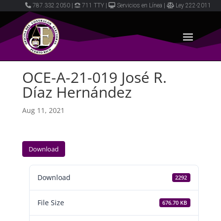
787.332.2050
|
711 TTY
|
Servicios en Línea
|
Ley 222-2011
OCE-A-21-019 José R.
Díaz Hernández
Aug 11, 2021
Download
Download
2292
File Size
676.70 KB