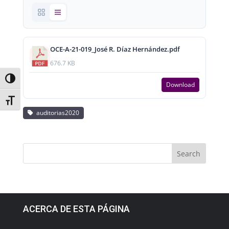
OCE-A-21-019_José R. Díaz Hernández.pdf
676.7 KB
Toggle High Contrast
Download
Toggle Font size
auditorias2020
ACERCA DE ESTA PÁGINA