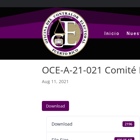
Inicio
Nues
OCE-A-21-021 Comité 
Aug 11, 2021
Download
Download
2196
File Size