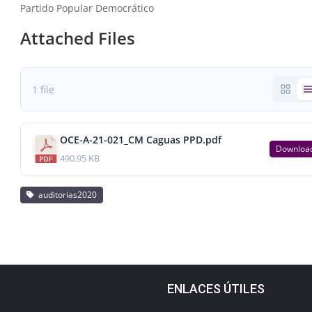
Partido Popular Democrático
Attached Files
1 file
OCE-A-21-021_CM Caguas PPD.pdf
Downloa
490.95 KB
auditorias2020
ENLACES ÚTILES