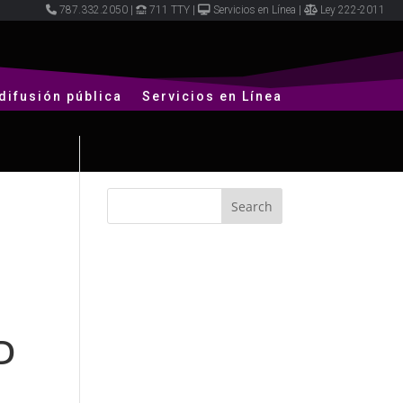
787.332.2050
|
711 TTY
|
Servicios en Línea
|
Ley 222-2011
difusión pública
Servicios en Línea
D