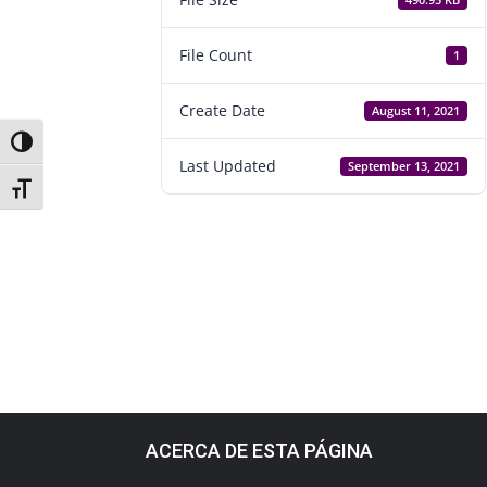
490.95 KB
File Count
1
Create Date
August 11, 2021
Toggle High Contrast
Last Updated
September 13, 2021
Toggle Font size
ACERCA DE ESTA PÁGINA