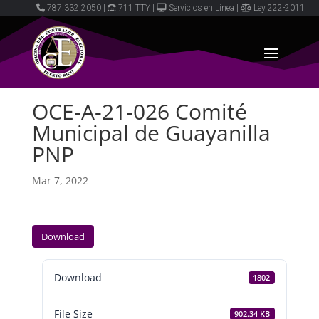
787.332.2050
|
711 TTY
|
Servicios en Línea
|
Ley 222-2011
OCE-A-21-026 Comité
Municipal de Guayanilla
PNP
Mar 7, 2022
Download
Download
1802
File Size
902.34 KB