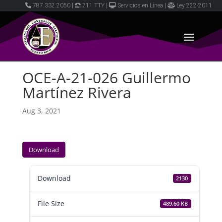
787.332.2050
|
711 TTY
|
Servicios en Línea
|
Ley 222-2011
OCE-A-21-026 Guillermo
Martínez Rivera
Aug 3, 2021
Download
Download
2130
File Size
489.60 KB