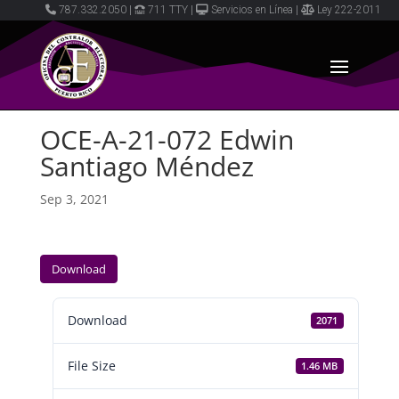
787.332.2050
|
711 TTY
|
Servicios en Línea
|
Ley 222-2011
OCE-A-21-072 Edwin
Santiago Méndez
Sep 3, 2021
Download
Download
2071
File Size
1.46 MB