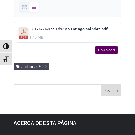
OCE-A-21-072_Edwin Santiago Méndez.pdf
1.46 MB
Toggle High Contrast
Download
Toggle Font size
auditorias2020
ACERCA DE ESTA PÁGINA