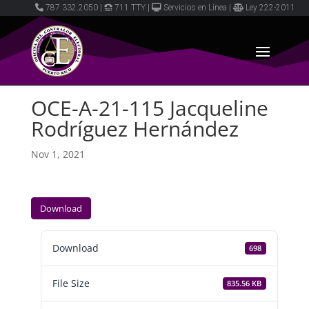
787.332.2050
|
711 TTY
|
Servicios en Línea
|
Ley 222-2011
OCE-A-21-115 Jacqueline
Rodríguez Hernández
Nov 1, 2021
Download
Download
698
File Size
835.56 KB