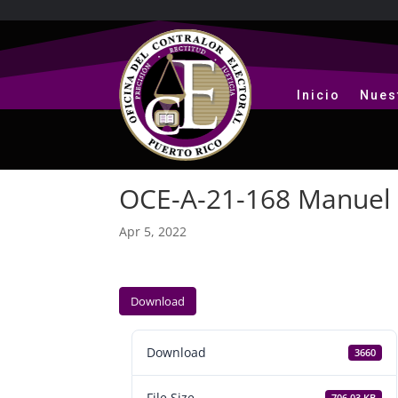
Inicio
Nues
OCE-A-21-168 Manuel
Apr 5, 2022
Download
Download
3660
File Size