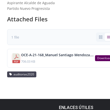
Aspirante Alcalde de Aguada
Partido Nuevo Progresista
Attached Files
1 file
OCE-A-21-168_Manuel Santiago Mendoza.pdf
Downloa
706.03 KB
auditorias2020
ENLACES ÚTILES