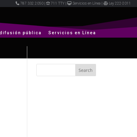
787.332.2050
|
711 TTY
|
Servicios en Línea
|
Ley 222-2011
difusión pública
Servicios en Línea