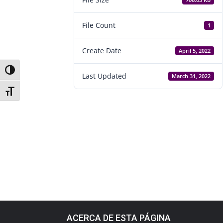
706.03 KB
File Count
1
Create Date
April 5, 2022
Toggle High Contrast
Last Updated
March 31, 2022
Toggle Font size
ACERCA DE ESTA PÁGINA