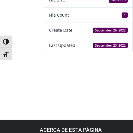
576.39 KB
File Count
1
Create Date
September 26, 2022
Toggle High Contrast
Last Updated
September 23, 2022
Toggle Font size
ACERCA DE ESTA PÁGINA