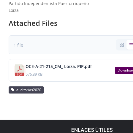
Partido Independentista Puertorriqueño
Loíza
Attached Files
1 file
OCE-A-21-215_CM_ Loíza, PIP.pdf
Downloa
576.39 KB
auditorias2020
ENLACES ÚTILES