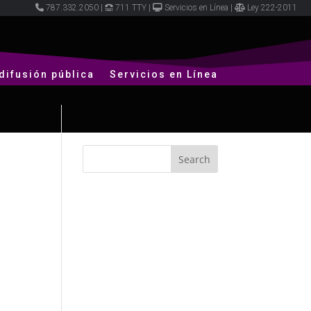
787.332.2050
|
711 TTY
|
Servicios en Línea
|
Ley 222-2011
difusión pública
Servicios en Línea