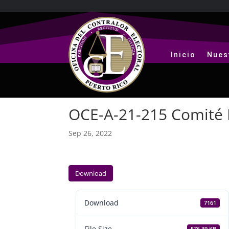
Inicio
Nues
OCE-A-21-215 Comité M
Sep 26, 2022
Download
Download
7161
File Size