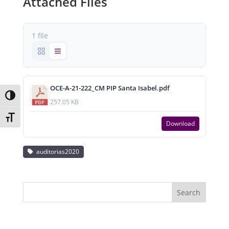
Attached Files
1 file
OCE-A-21-222_CM PIP Santa Isabel.pdf
Toggle High Contrast
257.05 KB
Toggle Font size
Download
auditorias2020