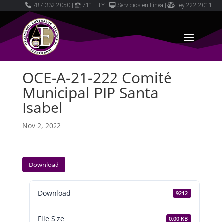
787.332.2050
|
711 TTY
|
Servicios en Línea
|
Ley 222-2011
OCE-A-21-222 Comité
Municipal PIP Santa
Isabel
Nov 2, 2022
Download
Download
9212
File Size
0.00 KB