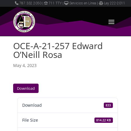
787.332.2050
|
711 TTY
|
Servicios en Línea
|
Ley 222-2011
OCE-A-21-257 Edward
O’Neill Rosa
May 4, 2023
Download
Download
833
File Size
814.22 KB