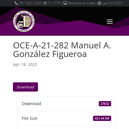
787.332.2050
|
711 TTY
|
Servicios en Línea
|
Ley 222-2011
OCE-A-21-282 Manuel A.
González Figueroa
Apr 18, 2023
Download
Download
27632
File Size
421.44 KB