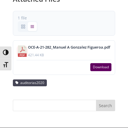
1 file
OCE-A-21-282_Manuel A Gonzalez Figueroa.pdf
Toggle High Contrast
421.44 KB
Toggle Font size
Download
auditorias2020