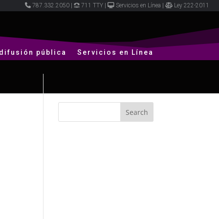
787.332.2050
|
711 TTY
|
Servicios en Línea
|
Ley 222-2011
difusión pública
Servicios en Línea