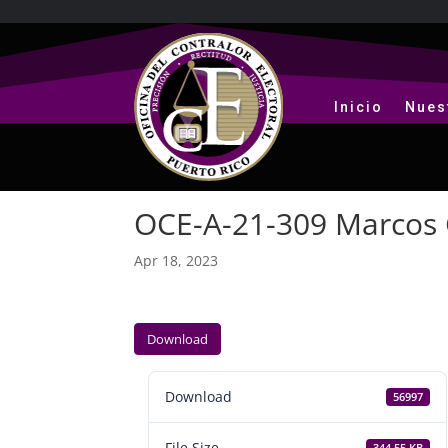
Inicio
Nues
OCE-A-21-309 Marcos G
Apr 18, 2023
Download
Download
56997
File Size