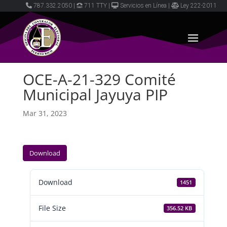
787.332.2050
|
711 TTY
|
Servicios en Línea
|
Ley 222-2011
OCE-A-21-329 Comité
Municipal Jayuya PIP
Mar 31, 2023
Download
Download
1451
File Size
356.52 KB