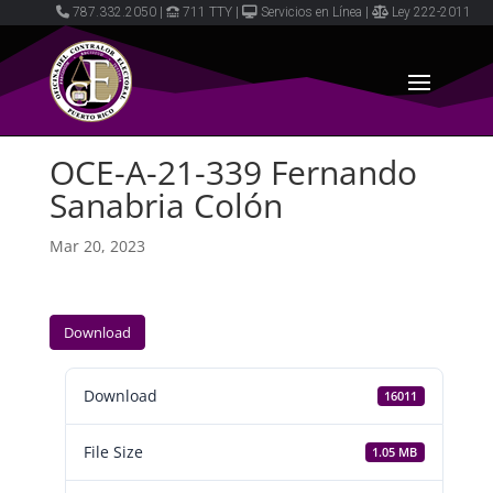
787.332.2050
|
711 TTY
|
Servicios en Línea
|
Ley 222-2011
OCE-A-21-339 Fernando
Sanabria Colón
Mar 20, 2023
Download
Download
16011
File Size
1.05 MB